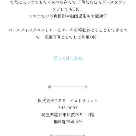
お気に入りのおもちゃを持ち込んで 子供たち自らブースをアレ
ンジしてもOK ！
スマホでの写真撮影や動画撮影も大歓迎♡
バースデイのタペストリーとケーキを移動させることもできるの
で、家族写真としてもご利用OK！
詳しくはこちら
＊————————＊
株式会社U.E.B イロドリフォト
343-0003
埼玉県越谷市船渡295-1-2階
無料駐車場 6台
＊———————＊