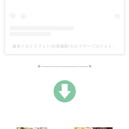
越谷イロドリフォト/出張撮影/セルフテーブルフォトスタジオ(@irodoriphoto_koshigaya)がシェアした投稿
＊———————————————＊