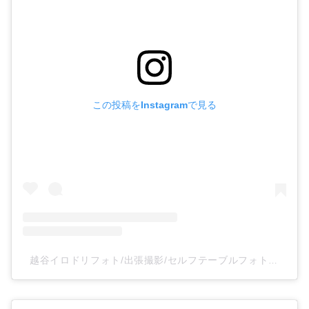
この投稿をInstagramで見る
越谷イロドリフォト/出張撮影/セルフテーブルフォトスタジオ(@irodoriphoto_koshigaya)がシェアした投稿