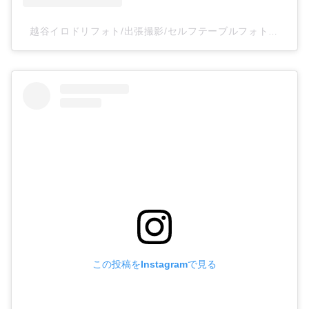
越谷イロドリフォト/出張撮影/セルフテーブルフォトスタジオ(@irodoriphoto_koshigaya)がシェアした投稿
この投稿をInstagramで見る