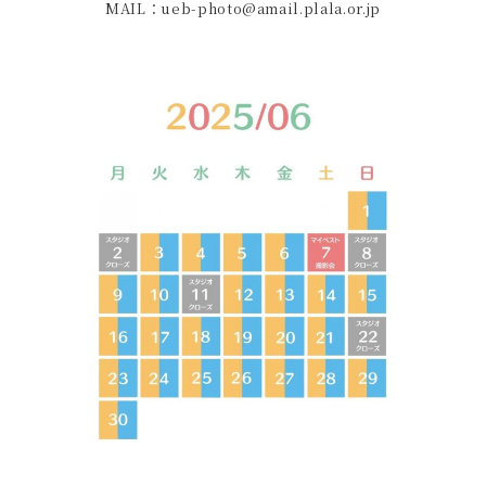
MAIL：ueb-photo@amail.plala.or.jp