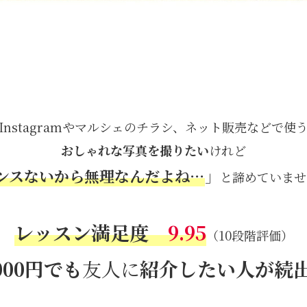
Instagramやマルシェのチラシ、ネット販売などで使
おしゃれな写真を撮りたい
けれど
ンスないから無理なんだよね…
」
と諦めていませ
レッスン満足度
9.95
（10段階評価）
000円
でも
友人に
紹介したい人が続