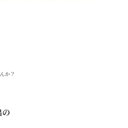
う
んか？
出の