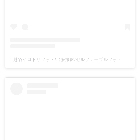
越谷イロドリフォト/出張撮影/セルフテーブルフォトスタジオ(@irodoriphoto_koshigaya)がシェアした投稿