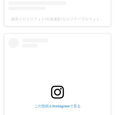
越谷イロドリフォト/出張撮影/セルフテーブルフォトスタジオ(@irodoriphoto_koshigaya)がシェアした投稿
この投稿をInstagramで見る