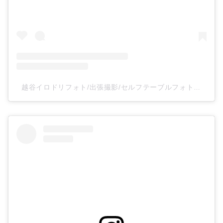
越谷イロドリフォト/出張撮影/セルフテーブルフォトスタジオ(@irodoriphoto_koshigaya)がシェアした投稿