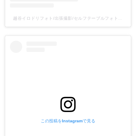
越谷イロドリフォト/出張撮影/セルフテーブルフォトスタジオ(@irodoriphoto_koshigaya)がシェアした投稿
この投稿をInstagramで見る