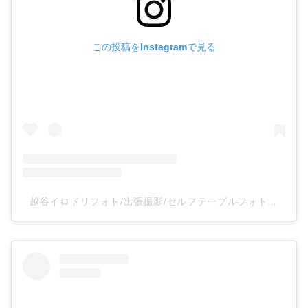
この投稿をInstagramで見る
越谷イロドリフォト/出張撮影/セルフテーブルフォトスタジオ(@irodoriphoto_koshigaya)がシェアした投稿