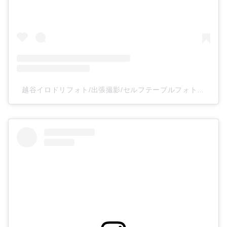
越谷イロドリフォト/出張撮影/セルフテーブルフォトスタジオ(@irodoriphoto_koshigaya)がシェアした投稿