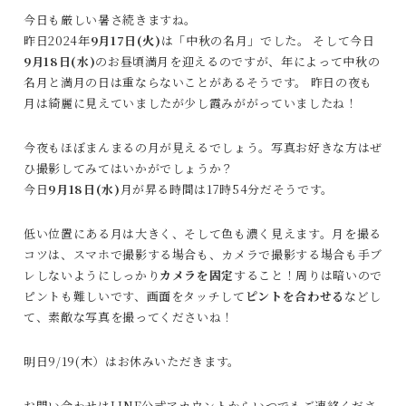
今日も厳しい暑さ続きますね。
昨日2024年
9月17日(火)
は「中秋の名月」でした。 そして今日
9月18日(水)
のお昼頃満月を迎えるのですが、年によって中秋の
名月と満月の日は重ならないことがあるそうです。 昨日の夜も
月は綺麗に見えていましたが少し霞みががっていましたね！
今夜もほぼまんまるの月が見えるでしょう。写真お好きな方はぜ
ひ撮影してみてはいかがでしょうか？
今日
9月18日(水)
月が昇る時間は17時54分だそうです。
低い位置にある月は大きく、そして色も濃く見えます。月を撮る
コツは、スマホで撮影する場合も、カメラで撮影する場合も手ブ
レしないようにしっかり
カメラを固定
すること！周りは暗いので
ピントも難しいです、画面をタッチして
ピントを合わせる
などし
て、素敵な写真を撮ってくださいね！
明日9/19(木）はお休みいただきます。
お問い合わせはLINE公式アカウントからいつでもご連絡くださ