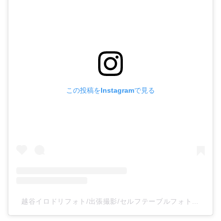
この投稿をInstagramで見る
越谷イロドリフォト/出張撮影/セルフテーブルフォトスタジオ(@irodoriphoto_koshigaya)がシェアした投稿